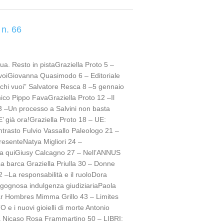
 n. 66
ua. Resto in pistaGraziella Proto 5 –
 voiGiovanna Quasimodo 6 – Editoriale
 chi vuoi” Salvatore Resca 8 –5 gennaio
mico Pippo FavaGraziella Proto 12 –Il
3 –Un processo a Salvini non basta
’ già ora!Graziella Proto 18 – UE:
ntrasto Fulvio Vassallo Paleologo 21 –
esenteNatya Migliori 24 –
nizia quiGiusy Calcagno 27 – Nell’ANNUS
sa barca Graziella Priulla 30 – Donne
–La responsabilità e il ruoloDora
rgognosa indulgenza giudiziariaPaola
ar Hombres Mimma Grillo 43 – Limites
e i nuovi gioielli di morte Antonio
a Nicaso Rosa Frammartino 50 – LIBRI: