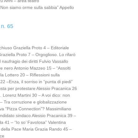
20 Anni – area teatro
Non siamo orme sulla sabbia” Appello
 n. 65
chiuso Graziella Proto 4 – Editoriale
raziella Proto 7 – Orgoglioso. Lo rifarò
 naufragio dei diritti Fulvio Vassallo
re nero Antonio Mazzeo 15 – “Assolti
la Lottero 20 – Riflessioni sulla
2 –Enza, il sorriso in “punta di piedi”
iusta per protestare Alessio Pracanica 26
Lorenz Martini 30 – A voi dico: non
– Tra corruzione e globalizzazione
a “Pizza Connection”? Massimiliano
didato sindaco Alessio Pracanica 39 –
a 41 – “Io so’ Favolosa” Valentina
io della Pace Maria Grazia Rando 45 –
ce