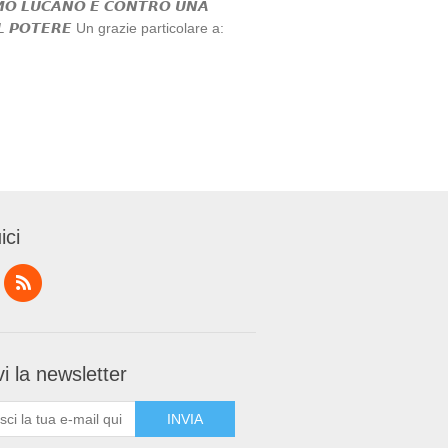
𝙊 𝙇𝙐𝘾𝘼𝙉𝙊 𝙀 𝘾𝙊𝙉𝙏𝙍𝙊 𝙐𝙉𝘼
𝙀𝙇 𝙋𝙊𝙏𝙀𝙍𝙀 Un grazie particolare a:
ici
i la newsletter