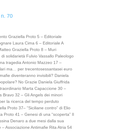
 n. 70
nto Graziella Proto 5 – Editoriale
gnare Laura Cima 6 – Editoriale A
atteo Graziella Proto 8 – Muri
 di solidarietà Fulvio Vassallo Paleologo
na tragedia Antonio Mazzeo 17 –
ari ma… per trecentosessantasei euro
mafie diventeranno invisibili? Daniela
popolare? No Grazie Daniela Giuffrida
Straordinario Marta Capaccione 30 –
s Bravo 32 – Gli Angels dei minori
per la ricerca del tempo perduto
la Proto 37– “Siciliane contro” di Elio
lla Proto 41 – Genesi di una “scoperta” Il
essina Denaro a due mesi dalla sua
 – Associazione Antimafie Rita Atria 54