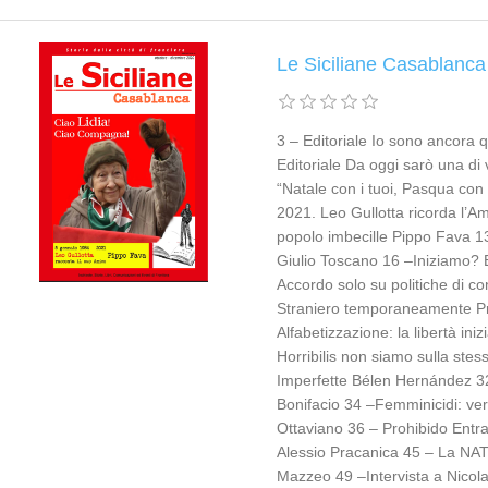
Le Siciliane Casablanca
3 – Editoriale Io sono ancora q
Editoriale Da oggi sarò una di
“Natale con i tuoi, Pasqua con
2021. Leo Gullotta ricorda l’A
popolo imbecille Pippo Fava 1
Giulio Toscano 16 –Iniziamo? E
Accordo solo su politiche di co
Straniero temporaneamente Pr
Alfabetizzazione: la libertà i
Horribilis non siamo sulla stes
Imperfette Bélen Hernández 32 
Bonifacio 34 –Femminicidi: ve
Ottaviano 36 – Prohibido Entr
Alessio Pracanica 45 – La NATO 
Mazzeo 49 –Intervista a Nicol