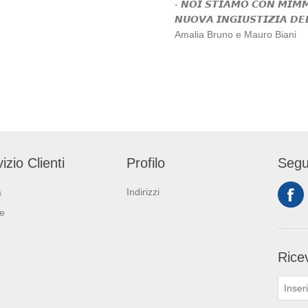
- 𝙉𝙊𝙄 𝙎𝙏𝙄𝘼𝙈𝙊 𝘾𝙊𝙉 𝙈𝙄𝙈
𝙉𝙐𝙊𝙑𝘼 𝙄𝙉𝙂𝙄𝙐𝙎𝙏𝙄𝙕𝙄𝘼 𝘿
Amalia Bruno e Mauro Biani
izio Clienti
Profilo
Segu
a
Indirizzi
ie
Ricev