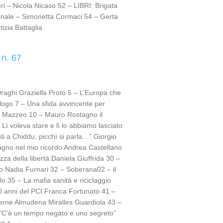
ri – Nicola Nicaso 52 – LIBRI: Brigata
rnale – Simonetta Cormaci 54 – Gerta
izia Battaglia
 n. 67
Draghi Graziella Proto 5 – L’Europa che
logo 7 – Una sfida avvincente per
nio Mazzeo 10 – Mauro Rostagno il
Lì voleva stare e lì lo abbiamo lasciato
nti a Chiddu, picchì si parla…” Giorgio
gno nel mio ricordo Andrea Castellano
a della libertà Daniela Giuffrida 30 –
no Nadia Furnari 32 – Soberana02 – il
 35 – La mafia sanità e riciclaggio
 anni del PCI Franca Fortunato 41 –
erne Almudena Miralles Guardiola 43 –
–“C’è un tempo negato e uno segreto”