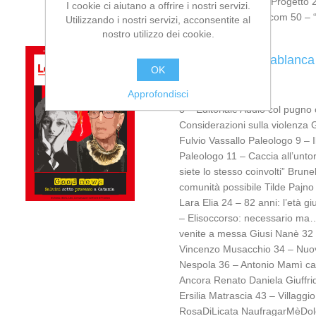
Graziella Proto 48 – Progetto 
I cookie ci aiutano a offrire i nostri servizi.
produzionidalbasso.com 50 – “
Utilizzando i nostri servizi, acconsentite al
nostro utilizzo dei cookie.
Le Siciliane Casablanca
OK
Approfondisci
3 – Editoriale Addio col pugno 
Considerazioni sulla violenza G
Fulvio Vassallo Paleologo 9 – Il
Paleologo 11 – Caccia all’unto
siete lo stesso coinvolti” Brunel
comunità possibile Tilde Pajno 2
Lara Elia 24 – 82 anni: l’età g
– Elisoccorso: necessario ma… 
venite a messa Giusi Nanè 32 
Vincenzo Musacchio 34 – Nuov
Nespola 36 – Antonio Mamì can
Ancora Renato Daniela Giuffrid
Ersilia Matrascia 43 – Villagg
RosaDiLicata NaufragarMèDol