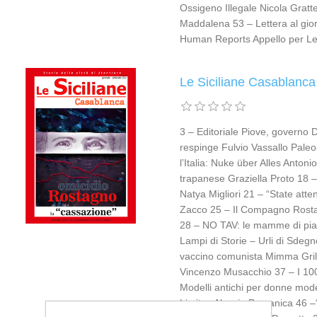
Ossigeno Illegale Nicola Gratte
Maddalena 53 – Lettera al gio
Human Reports Appello per Let
Le Siciliane Casablanca
3 – Editoriale Piove, governo 
respinge Fulvio Vassallo Paleo
l’Italia: Nuke über Alles Anto
trapanese Graziella Proto 18 – 
Natya Migliori 21 – “State atte
Zacco 25 – Il Compagno Rosta
28 – NO TAV: le mamme di piazz
Lampi di Storie – Urli di Sdeg
vaccino comunista Mimma Grillo
Vincenzo Musacchio 37 – I 100
Modelli antichi per donne mod
Limites Alessio Pracanica 46 