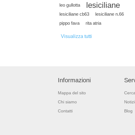
lesiciliane
leo gullotta
lesiciliane cb63
lesiciliane n.66
pippo fava
rita atria
Visualizza tutti
Informazioni
Serv
Mappa del sito
Cerc
Chi siamo
Notiz
Contatti
Blog