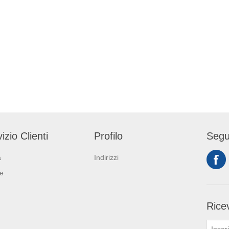
izio Clienti
Profilo
Segu
a
Indirizzi
ie
Ricev