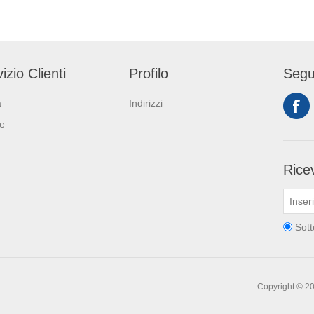
izio Clienti
Profilo
Segu
a
Indirizzi
ie
Ricev
Sott
Copyright © 202