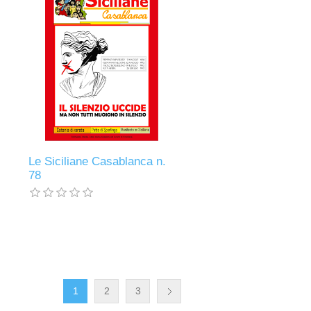
.
Le Siciliane Casablanca n.
78
1
2
3