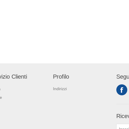
izio Clienti
Profilo
Segu
a
Indirizzi
ie
Ricev