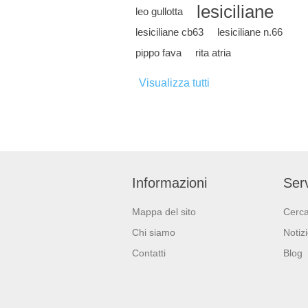
lesiciliane
leo gullotta
lesiciliane cb63
lesiciliane n.66
pippo fava
rita atria
Visualizza tutti
Informazioni
Serv
Mappa del sito
Cerc
Chi siamo
Notiz
Contatti
Blog