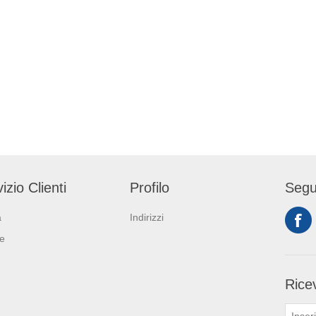
izio Clienti
Profilo
Segu
a
Indirizzi
ie
Ricev