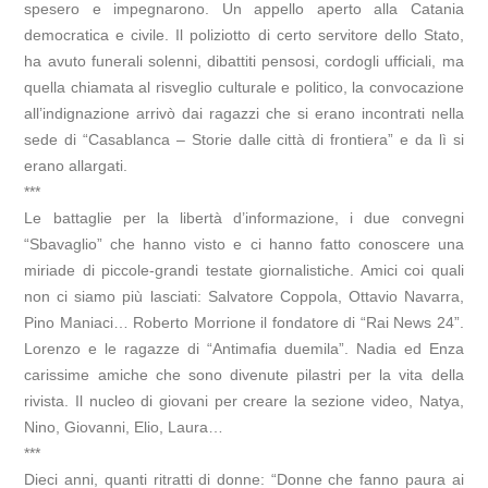
spesero e impegnarono. Un appello aperto alla Catania
democratica e civile. Il poliziotto di certo servitore dello Stato,
ha avuto funerali solenni, dibattiti pensosi, cordogli ufficiali, ma
quella chiamata al risveglio culturale e politico, la convocazione
all’indignazione arrivò dai ragazzi che si erano incontrati nella
sede di “Casablanca – Storie dalle città di frontiera” e da lì si
erano allargati.
***
Le battaglie per la libertà d’informazione, i due convegni
“Sbavaglio” che hanno visto e ci hanno fatto conoscere una
miriade di piccole-grandi testate giornalistiche. Amici coi quali
non ci siamo più lasciati: Salvatore Coppola, Ottavio Navarra,
Pino Maniaci… Roberto Morrione il fondatore di “Rai News 24”.
Lorenzo e le ragazze di “Antimafia duemila”. Nadia ed Enza
carissime amiche che sono divenute pilastri per la vita della
rivista. Il nucleo di giovani per creare la sezione video, Natya,
Nino, Giovanni, Elio, Laura…
***
Dieci anni, quanti ritratti di donne: “Donne che fanno paura ai