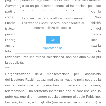
pagina di pubblicità regionale che Lillo era riuscito ad ottenere.
Stavamo già da un po’ di tempo innanzi al fax ansiosi, poi il fax
partì e noi felici, lì, pronti a ritirare quel foglio che, invece, fu
come una doccia fredda. Non riuscivamo a capire. Non
I cookie ci aiutano a offrire i nostri servizi.
riuscivamo a parlare. Nessuno ci aveva detto che la pubblicità
Utilizzando i nostri servizi, acconsentite al
nostro utilizzo dei cookie.
istituzionale prevedeva la pubblicazione della foto del
presidente. Una tempesta di sentimenti, nel frattempo mancò
OK
l’energia elettrica e restammo al buio, poi ritornò la luce…
anche per noi. Decidemmo di pubblicare la pubblicità senza la
Approfondisci
foto. Un momento di profonda purezza superato dalla
razionalità. Per una strana coincidenza, non abbiamo avuto più
la pubblicità.
***
L’organizzazione della manifestazione per l’assassinio
dell’ispettore Raciti: ragazzi mai visti arrivavano nella sede della
nostra redazione si presentavano, uscivano entravano,
telefonavano... un fermento incredibile che si concluse con la
pubblicazione di un numero speciale attorno al quale Fabiolino,
Luciano, Giorgio, e tutti gli altri (me ne scuso se non cito tutti) si