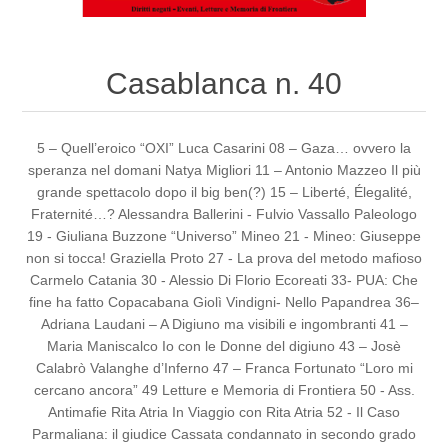
Casablanca n. 40
5 – Quell’eroico “OXI” Luca Casarini 08 – Gaza… ovvero la
speranza nel domani Natya Migliori 11 – Antonio Mazzeo Il più
grande spettacolo dopo il big ben(?) 15 – Liberté, Élegalité,
Fraternité…? Alessandra Ballerini - Fulvio Vassallo Paleologo
19 - Giuliana Buzzone “Universo” Mineo 21 - Mineo: Giuseppe
non si tocca! Graziella Proto 27 - La prova del metodo mafioso
Carmelo Catania 30 - Alessio Di Florio Ecoreati 33- PUA: Che
fine ha fatto Copacabana Giolì Vindigni- Nello Papandrea 36–
Adriana Laudani – A Digiuno ma visibili e ingombranti 41 –
Maria Maniscalco Io con le Donne del digiuno 43 – Josè
Calabrò Valanghe d’Inferno 47 – Franca Fortunato “Loro mi
cercano ancora” 49 Letture e Memoria di Frontiera 50 - Ass.
Antimafie Rita Atria In Viaggio con Rita Atria 52 - Il Caso
Parmaliana: il giudice Cassata condannato in secondo grado