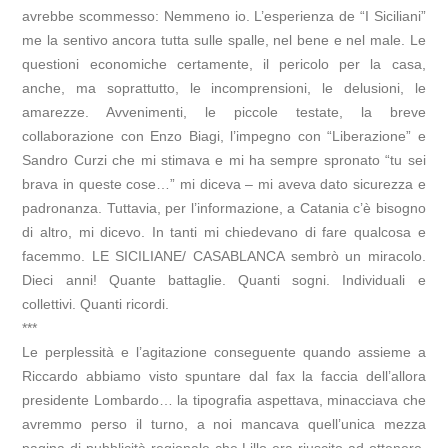
avrebbe scommesso: Nemmeno io. L’esperienza de “I Siciliani”
me la sentivo ancora tutta sulle spalle, nel bene e nel male. Le
questioni economiche certamente, il pericolo per la casa,
anche, ma soprattutto, le incomprensioni, le delusioni, le
amarezze. Avvenimenti, le piccole testate, la breve
collaborazione con Enzo Biagi, l’impegno con “Liberazione” e
Sandro Curzi che mi stimava e mi ha sempre spronato “tu sei
brava in queste cose…” mi diceva – mi aveva dato sicurezza e
padronanza. Tuttavia, per l’informazione, a Catania c’è bisogno
di altro, mi dicevo. In tanti mi chiedevano di fare qualcosa e
facemmo. LE SICILIANE/ CASABLANCA sembrò un miracolo.
Dieci anni! Quante battaglie. Quanti sogni. Individuali e
collettivi. Quanti ricordi.
***
Le perplessità e l’agitazione conseguente quando assieme a
Riccardo abbiamo visto spuntare dal fax la faccia dell’allora
presidente Lombardo… la tipografia aspettava, minacciava che
avremmo perso il turno, a noi mancava quell’unica mezza