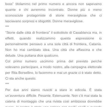
boss” titolammo nel primo numero e ancora non sapevamo
quante e chi avremmo incontrato. Donne più o meno
sconosciute protagoniste di storie meravigliose che ci
lasciavano sorpresi e sbigottiti. Donne meravigliose.
***
“Storie dalle città di frontiera” il sottotitolo di Casablanca ma, in
effetti, quando realizzammo questa espressione io
personalmente pensavo a una sola città di frontiera, Catania.
Non ho mai cambiato idea. Una città che affascina e che
delude. Una puttana dice qualcuno.
Col primo numero uscimmo prima del previsto perché
volevamo partecipare, a modo nostro, alla campagna elettorale
per Rita Borsellino, lo facemmo e mai un grazie ci è stato detto.
Ci sta anche questo.
***
Per due anni siamo riusciti a stare in edicola. È stata
un’avventura difficile. Pesante. Estenuante. Non c’è mai stata la
catena di montaggio che una rivista così ambiziosa dovrebbe