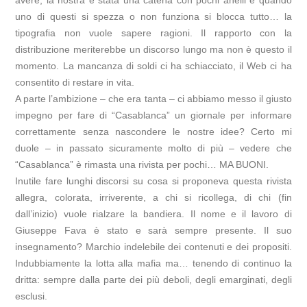
avere, la nostra è stata una catena con pochi anelli e quando
uno di questi si spezza o non funziona si blocca tutto… la
tipografia non vuole sapere ragioni. Il rapporto con la
distribuzione meriterebbe un discorso lungo ma non è questo il
momento. La mancanza di soldi ci ha schiacciato, il Web ci ha
consentito di restare in vita.
A parte l’ambizione – che era tanta – ci abbiamo messo il giusto
impegno per fare di “Casablanca” un giornale per informare
correttamente senza nascondere le nostre idee? Certo mi
duole – in passato sicuramente molto di più – vedere che
“Casablanca” è rimasta una rivista per pochi… MA BUONI.
Inutile fare lunghi discorsi su cosa si proponeva questa rivista
allegra, colorata, irriverente, a chi si ricollega, di chi (fin
dall’inizio) vuole rialzare la bandiera. Il nome e il lavoro di
Giuseppe Fava è stato e sarà sempre presente. Il suo
insegnamento? Marchio indelebile dei contenuti e dei propositi.
Indubbiamente la lotta alla mafia ma… tenendo di continuo la
dritta: sempre dalla parte dei più deboli, degli emarginati, degli
esclusi.