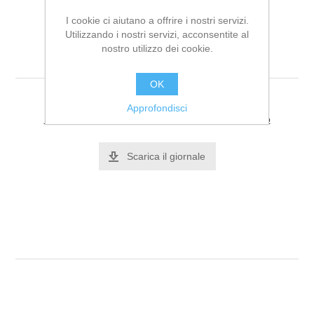
I cookie ci aiutano a offrire i nostri servizi.
Utilizzando i nostri servizi, acconsentite al
nostro utilizzo dei cookie.
Casablanca n. 29
OK
Approfondisci
Si tratta dela prima recensione per questo prodotto
Scarica il giornale