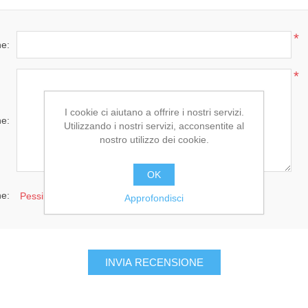
*
ne:
*
I cookie ci aiutano a offrire i nostri servizi.
ne:
Utilizzando i nostri servizi, acconsentite al
nostro utilizzo dei cookie.
OK
ne:
Pessimo
Eccellente
Approfondisci