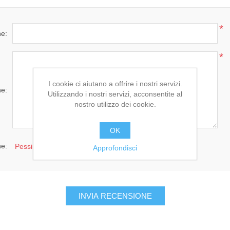
*
ne:
*
I cookie ci aiutano a offrire i nostri servizi.
ne:
Utilizzando i nostri servizi, acconsentite al
nostro utilizzo dei cookie.
OK
ne:
Pessimo
Eccellente
Approfondisci