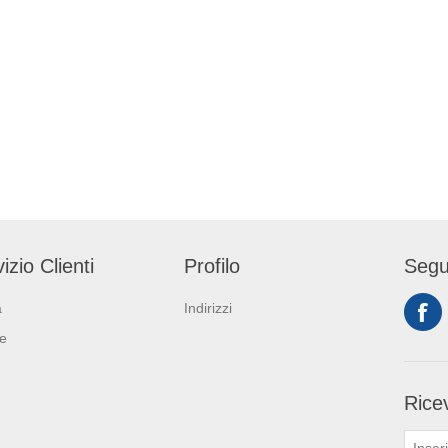
izio Clienti
Profilo
Segu
a
Indirizzi
ie
Ricev