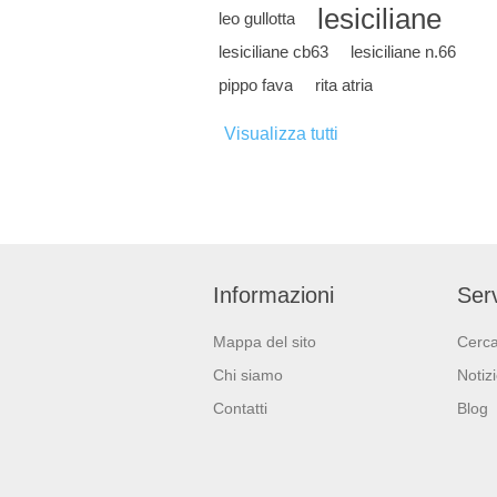
lesiciliane
leo gullotta
lesiciliane cb63
lesiciliane n.66
pippo fava
rita atria
Visualizza tutti
Informazioni
Serv
Mappa del sito
Cerc
Chi siamo
Notiz
Contatti
Blog