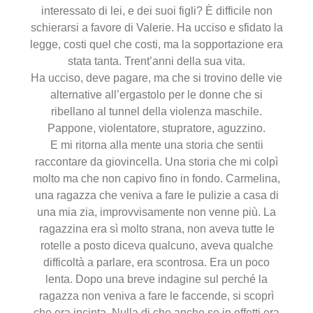
interessato di lei, e dei suoi figli? È difficile non
schierarsi a favore di Valerie. Ha ucciso e sfidato la
legge, costi quel che costi, ma la sopportazione era
stata tanta. Trent’anni della sua vita.
Ha ucciso, deve pagare, ma che si trovino delle vie
alternative all’ergastolo per le donne che si
ribellano al tunnel della violenza maschile.
Pappone, violentatore, stupratore, aguzzino.
E mi ritorna alla mente una storia che sentii
raccontare da giovincella. Una storia che mi colpì
molto ma che non capivo fino in fondo. Carmelina,
una ragazza che veniva a fare le pulizie a casa di
una mia zia, improvvisamente non venne più. La
ragazzina era sì molto strana, non aveva tutte le
rotelle a posto diceva qualcuno, aveva qualche
difficoltà a parlare, era scontrosa. Era un poco
lenta. Dopo una breve indagine sul perché la
ragazza non veniva a fare le faccende, si scoprì
che era incinta. Nulla di che anche se in effetti era