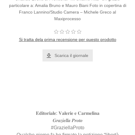
particolare a: Amalia Bruno e Mauro Biani Foto in copertina di
Franco Lannino/Studio Camera – Michele Greco al
Maxiprocesso
Si tratta dela prima recensione per questo prodotto
Scarica il giornale
𝐄𝐝𝐢𝐭𝐨𝐫𝐢𝐚𝐥𝐞: 𝐕𝐚𝐥𝐞𝐫𝐢𝐞 𝐞 𝐂𝐚𝐫𝐦𝐞𝐥𝐢𝐧𝐚
𝑮𝒓𝒂𝒛𝒊𝒆𝒍𝒍𝒂 𝑷𝒓𝒐𝒕𝒐
#GraziellaProto
Qualche giorno fa ho firmato la petizione “libertà