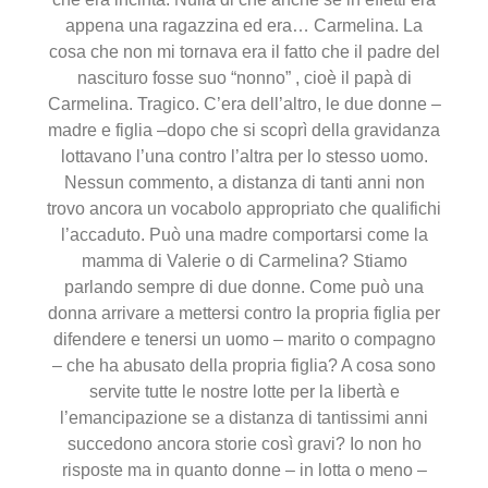
appena una ragazzina ed era… Carmelina. La
cosa che non mi tornava era il fatto che il padre del
nascituro fosse suo “nonno” , cioè il papà di
Carmelina. Tragico. C’era dell’altro, le due donne –
madre e figlia –dopo che si scoprì della gravidanza
lottavano l’una contro l’altra per lo stesso uomo.
Nessun commento, a distanza di tanti anni non
trovo ancora un vocabolo appropriato che qualifichi
l’accaduto. Può una madre comportarsi come la
mamma di Valerie o di Carmelina? Stiamo
parlando sempre di due donne. Come può una
donna arrivare a mettersi contro la propria figlia per
difendere e tenersi un uomo – marito o compagno
– che ha abusato della propria figlia? A cosa sono
servite tutte le nostre lotte per la libertà e
l’emancipazione se a distanza di tantissimi anni
succedono ancora storie così gravi? Io non ho
risposte ma in quanto donne – in lotta o meno –