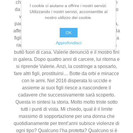
che ha iniziato ad approfittare della ragazzina fin
I cookie ci aiutano a offrire i nostri servizi.
da quando lei aveva 12 anni. La madre, sapeva o
Utilizzando i nostri servizi, acconsentite al
vedeva o sentiva e non ha mai detto nulla per
nostro utilizzo dei cookie.
paura di perdere quel bel campione di gentilezza,
affettuosità e amorevolezza sia per la madre che la
OK
figlia. La madre reagisce solo quando a 17 anni la
Approfondisci
ragazza restò incinta del mostro, a quel punto la
buttò fuori di casa. Valerie denunciò e il mostro finì
in galera. Dopo quattro anni di carcere, lui ritorna e
si riprende Valerie. Anzi, la costringe a sposarlo,
fare altri figli, prostituirsi… Botte da orbi e minacce
con le armi. Nel 2016 disperata lo uccide e
assieme ai suoi figli riesce a nascondere il
cadavere che successivamente sarà scoperto.
Questa in sintesi la storia. Molto molto triste sotto
tutti i punti di vista. Mi chiedo, qual è il limite
massimo di sopportazione per una donna che
quotidianamente per trent’anni subisce violenze di
ogni tipo? Qualcuno l’ha protetta? Qualcuno si è