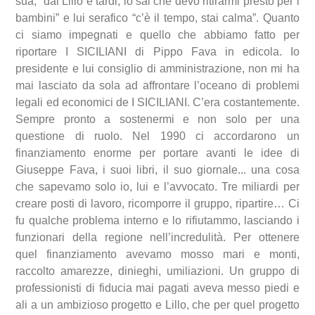
sua, “dai Lillo è tardi, lo sai che devo ritirarmi presto per i
bambini” e lui serafico “c’è il tempo, stai calma”. Quanto
ci siamo impegnati e quello che abbiamo fatto per
riportare I SICILIANI di Pippo Fava in edicola. Io
presidente e lui consiglio di amministrazione, non mi ha
mai lasciato da sola ad affrontare l’oceano di problemi
legali ed economici de I SICILIANI. C’era costantemente.
Sempre pronto a sostenermi e non solo per una
questione di ruolo. Nel 1990 ci accordarono un
finanziamento enorme per portare avanti le idee di
Giuseppe Fava, i suoi libri, il suo giornale... una cosa
che sapevamo solo io, lui e l’avvocato. Tre miliardi per
creare posti di lavoro, ricomporre il gruppo, ripartire… Ci
fu qualche problema interno e lo rifiutammo, lasciando i
funzionari della regione nell’incredulità. Per ottenere
quel finanziamento avevamo mosso mari e monti,
raccolto amarezze, dinieghi, umiliazioni. Un gruppo di
professionisti di fiducia mai pagati aveva messo piedi e
ali a un ambizioso progetto e Lillo, che per quel progetto