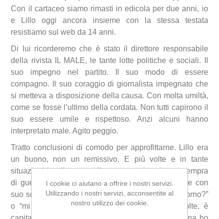
Con il cartaceo siamo rimasti in edicola per due anni, io
e Lillo oggi ancora insieme con la stessa testata
resistiamo sul web da 14 anni.
Di lui ricorderemo che è stato il direttore responsabile
della rivista IL MALE, le tante lotte politiche e sociali. Il
suo impegno nel partito. Il suo modo di essere
compagno. Il suo coraggio di giornalista impegnato che
si metteva a disposizione della causa. Con molta umiltà,
come se fosse l’ultimo della cordata. Non tutti capirono il
suo essere umile e rispettoso. Anzi alcuni hanno
interpretato male. Agito peggio.
Tratto conclusioni di comodo per approfittarne. Lillo era
un buono, non un remissivo. E più volte e in tante
situazioni ha dimostrato il suo coraggio e la sua tempra
di guerriero se necessario. Buona forchetta a volte con
I cookie ci aiutano a offrire i nostri servizi.
Utilizzando i nostri servizi, acconsentite al
suo sorriso sornione mi diceva “mi fai la pasta al forno?”
nostro utilizzo dei cookie.
o “mi fai la parmigiana”? In passato, alcune volte, è
capitato che io lo abbia chiamato: “Lillo vieni a cena ho