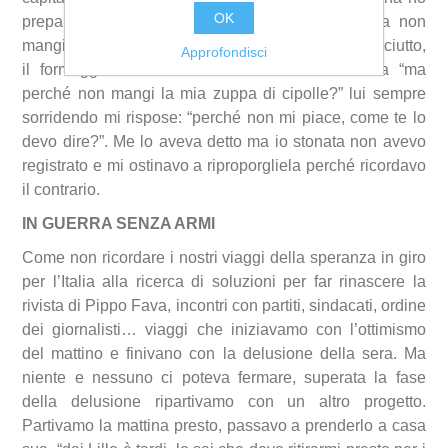
OK
preparato della roba buona…”. Lillo arrivava ma non
mangiava la cena preparata e si rifugiava nel prosciutto,
Approfondisci
il formaggio… Poi una volta alla mia domanda “ma
perché non mangi la mia zuppa di cipolle?” lui sempre
sorridendo mi rispose: “perché non mi piace, come te lo
devo dire?”. Me lo aveva detto ma io stonata non avevo
registrato e mi ostinavo a riproporgliela perché ricordavo
il contrario.
IN GUERRA SENZA ARMI
Come non ricordare i nostri viaggi della speranza in giro
per l’Italia alla ricerca di soluzioni per far rinascere la
rivista di Pippo Fava, incontri con partiti, sindacati, ordine
dei giornalisti… viaggi che iniziavamo con l’ottimismo
del mattino e finivano con la delusione della sera. Ma
niente e nessuno ci poteva fermare, superata la fase
della delusione ripartivamo con un altro progetto.
Partivamo la mattina presto, passavo a prenderlo a casa