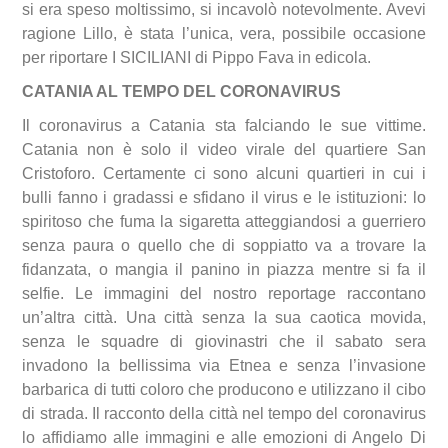
si era speso moltissimo, si incavolò notevolmente. Avevi
ragione Lillo, è stata l’unica, vera, possibile occasione
per riportare I SICILIANI di Pippo Fava in edicola.
CATANIA AL TEMPO DEL CORONAVIRUS
Il coronavirus a Catania sta falciando le sue vittime.
Catania non è solo il video virale del quartiere San
Cristoforo. Certamente ci sono alcuni quartieri in cui i
bulli fanno i gradassi e sfidano il virus e le istituzioni: lo
spiritoso che fuma la sigaretta atteggiandosi a guerriero
senza paura o quello che di soppiatto va a trovare la
fidanzata, o mangia il panino in piazza mentre si fa il
selfie. Le immagini del nostro reportage raccontano
un’altra città. Una città senza la sua caotica movida,
senza le squadre di giovinastri che il sabato sera
invadono la bellissima via Etnea e senza l’invasione
barbarica di tutti coloro che producono e utilizzano il cibo
di strada. Il racconto della città nel tempo del coronavirus
lo affidiamo alle immagini e alle emozioni di Angelo Di