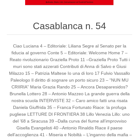
Casablanca n. 54
Ciao Luciana 4 – Editoriale: Liliana Segre al Senato per la
fiducia al governo Conte 5 – Editoriale: Welcome Home 7 –
Reato rivoluzionario Graziella Proto 11 –Graziella Proto Tutti i
muri sono stati azzerati Contributi di Anna di Salvo e Giusi
Milazzo 15 – Patrizia Maltese Io una di loro 17 Fulvio Vassallo
Paleologo Il diritto di sognare un porto sicuro 23 – “NUN MU
CRIIRIA” Maria Grazia Rando 25 – Ancora Desaparesidos?
Brunella Lottero 28 – Antonio Mazzeo La grande guerra della
nostra scuola INTERVISTE 32 – Caro amico fatti una risata
Daniela Giuffrida 35 – Franca Fortunato Riace: la profuga
pugliese LETTURE DI FRONTIERA 38 Lillo Venezia Lillo: uno
del ’68 a Siracusa 39 –Dalla curva del fiume all’improvviso
Gisella Evangelisti 40 –Antonio Rinaldis Riace il paese
dell’accoglienza 41 - Miseria e Nobiltà – L’inganno della mafia –