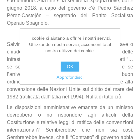
suo territorio. Alla fine si fa sentire la Spagna dove, dal 2
giugno 2018, a capo del governo c’è Pedro Sánchez
Pérez-Castejón – segretario del Partito Socialista
Operaio Spagnolo.
I cookie ci aiutano a offrire i nostri servizi.
Salvini ministro dell’Interno, può “bloccare” una nave o
Utilizzando i nostri servizi, acconsentite al
nostro utilizzo dei cookie.
chiudere i porti? Dovrebbe essere il ministro delle
Infrastrutture Toninelli a decidere la chiusura dei porti “…
OK
se sospetta una violazione delle leggi italiane, e se
l’arrivo della nave arreca pregiudizio alla pace, al buon
Approfondisci
ordine e alla sicurezza dello stato costiero”, in base alla
convenzione delle Nazioni Unite sul diritto del mare del
1982 (ratificata dall’Italia nel 1994). Nulla di tutto ciò.
Le disposizioni amministrative emanate da un ministro
dovrebbero o no rispondere agli articoli della
Costituzione e relative leggi di ratifica delle convenzioni
internazionali? Sembrerebbe che non sia così.
Sembrerebbe invece, che il “Contratto” di governo abbia