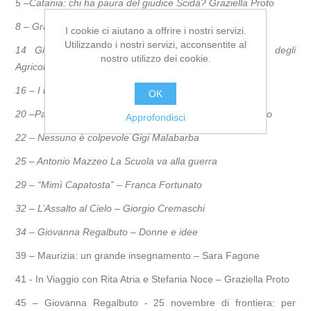
5 –
Catania: chi ha paura del giudice Scidà?
Graziella Proto
8 – Graziella Proto
Salviamo la casa di Rosetta Piazza
I cookie ci aiutano a offrire i nostri servizi.
Utilizzando i nostri servizi, acconsentite al
14 Giuliana Buzzone –
Altragricoltura – dalla parte degli
nostro utilizzo dei cookie.
Agricoltori
16 – I beni “vostri” sono nostri!
– Pina Palella
OK
20 –Parola d’ordine: Respingere Fulvio Vassallo Paleologo
Approfondisci
22 –
Nessuno è colpevole
Gigi Malabarba
25 –
Antonio Mazzeo
La Scuola va alla guerra
29 – “Mimì Capatosta” – Franca Fortunato
32 – L’Assalto al Cielo – Giorgio Cremaschi
34 – Giovanna Regalbuto – Donne e idee
39 – Maurizia: un grande insegnamento – Sara Fagone
41 - In Viaggio con Rita Atria e Stefania Noce – Graziella Proto
45 – Giovanna Regalbuto - 25 novembre di frontiera: per