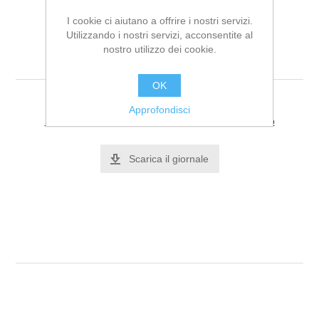
I cookie ci aiutano a offrire i nostri servizi.
Utilizzando i nostri servizi, acconsentite al
nostro utilizzo dei cookie.
Casablanca n. 5
OK
Approfondisci
Si tratta dela prima recensione per questo prodotto
Scarica il giornale