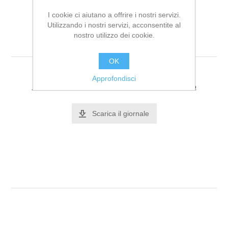
I cookie ci aiutano a offrire i nostri servizi.
Utilizzando i nostri servizi, acconsentite al
nostro utilizzo dei cookie.
Casablanca n. 27
OK
Approfondisci
Si tratta dela prima recensione per questo prodotto
Scarica il giornale