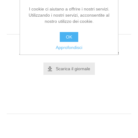
I cookie ci aiutano a offrire i nostri servizi.
Utilizzando i nostri servizi, acconsentite al
nostro utilizzo dei cookie.
Casablanca n. 17
OK
Approfondisci
Si tratta dela prima recensione per questo prodotto
Scarica il giornale