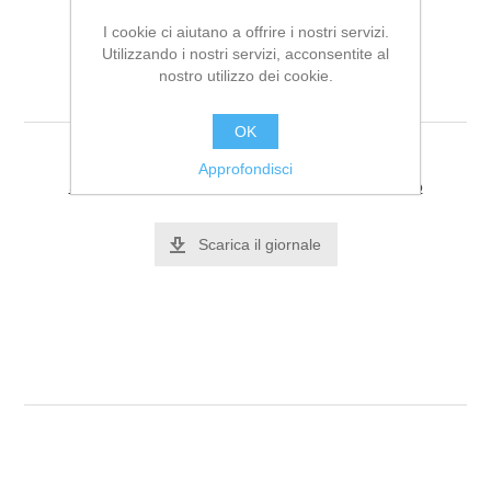
I cookie ci aiutano a offrire i nostri servizi.
Utilizzando i nostri servizi, acconsentite al
nostro utilizzo dei cookie.
Casablanca n. 14
OK
Approfondisci
Si tratta dela prima recensione per questo prodotto
Scarica il giornale