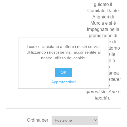
guidato il
Comitato Dante
Alighieri di
Murcia e si è
impegnata nella
promozione di
seminari e di
I cookie ci aiutano a offrire i nostri servizi.
convegni attorno
Utilizzando i nostri servizi, acconsentite al
il ruolo delle
nostro utilizzo dei cookie.
donne nella
cultura
OK
contemporanea
(
Donne di lettere;
Approfondisci
Donne
giornaliste; Arte e
libertà
).
Ordina per